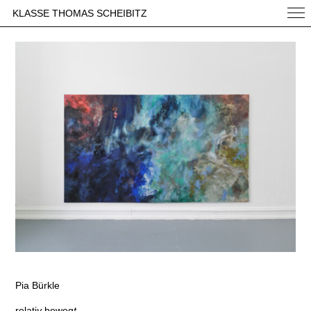
KLASSE THOMAS SCHEIBITZ
Pia Bürkle
relati
v
beweg
t