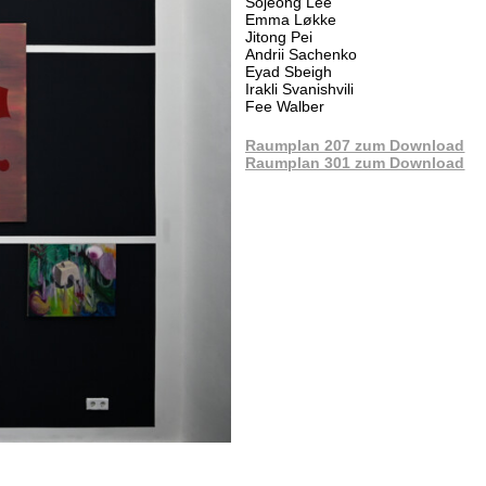
Sojeong Lee
Emma L
økke
Jitong Pei
Andrii Sachenko
Eyad Sbeigh
Irakli Svanishvili
Fee Walber
Raumplan 207 zum Download
Raumplan 301 zum Download